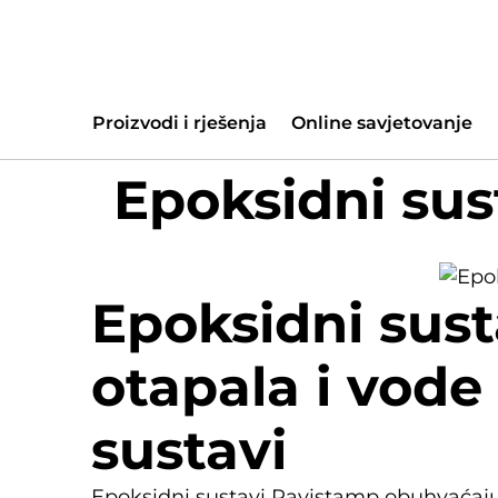
Proizvodi i rješenja
Online savjetovanje
Epoksidni sus
Epoksidni sust
otapala i vode
sustavi
Epoksidni sustavi Pavistamp obuhvaćaju