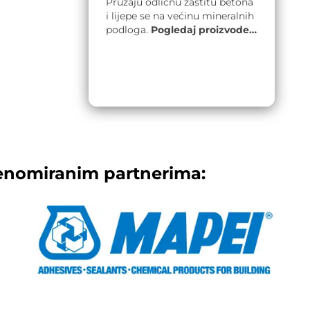
Pružaju odličnu zaštitu betona
i lijepe se na većinu mineralnih
podloga.
Pogledaj proizvode…
enomiranim partnerima: