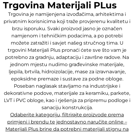
Trgovina Materijali PLus
Trgovina je namijenjena izvođačima, arhitektima i
privatnim korisnicima koji traže provjerenu kvalitetu i
brzu isporuku. Svaki proizvod jasno je označen
namjenom i tehničkim podacima, a po potrebi
možete zatražiti i savjet našeg stručnog tima. U
trgovini Materijali Plus pronaći ćete sve što vam je
potrebno za gradnju, adaptaciju i završne radove. Na
jednom mjestu nudimo građevinske materijale,
ljepila, brtvila, hidroizolacije, mase za izravnavanje,
epoksidne premaze i sustave za podne obloge.
Poseban naglasak stavljamo na industrijske i
dekorativne podove, materijale za keramiku, parkete,
LVT i PVC obloge, kao i rješenja za pripremu podloge i
sanaciju konstrukcija.
Odaberite kategoriju, filtrirajte proizvode prema
primjeni i brendu te jednostavno naručite online –
Materijali Plus brine da potrebni materijali stignu na