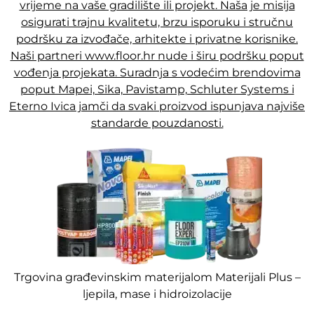
vrijeme na vaše gradilište ili projekt. Naša je misija
osigurati trajnu kvalitetu, brzu isporuku i stručnu
podršku za izvođače, arhitekte i privatne korisnike.
Naši partneri www.floor.hr nude i širu podršku poput
vođenja projekata. Suradnja s vodećim brendovima
poput Mapei, Sika, Pavistamp, Schluter Systems i
Eterno Ivica jamči da svaki proizvod ispunjava najviše
standarde pouzdanosti.
Trgovina građevinskim materijalom Materijali Plus –
ljepila, mase i hidroizolacije