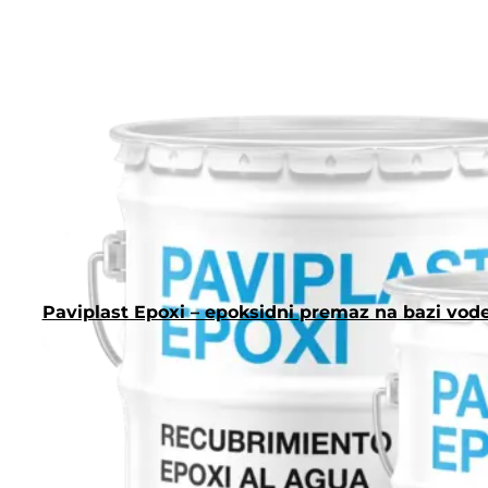
Paviplast Epoxi – epoksidni premaz na bazi vod