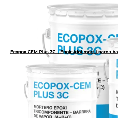
Ecopox CEM Plus 3C – Epoksidni mort i parna bar