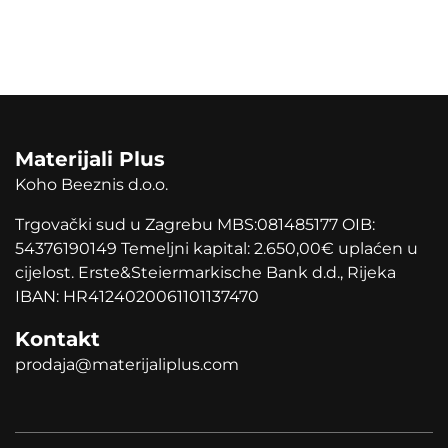
Materijali Plus
Koho Beeznis d.o.o.
Trgovački sud u Zagrebu MBS:081485177 OIB:
54376190149 Temeljni kapital: 2.650,00
€
uplaćen u
cijelost. Erste&Steiermarkische Bank d.d., Rijeka
IBAN: HR4124020061101137470
Kontakt
prodaja@materijaliplus.com