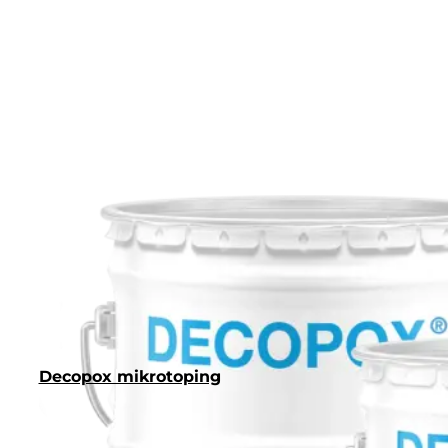
Decopox mikrotoping