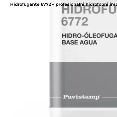
Hidrofugante 6772 – profesionalni hidrofobni im