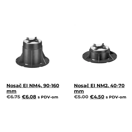
Nosač EI NM4, 90-160
Nosač EI NM2, 40-70
mm
mm
€
6.75
€
6.08
€
5.00
€
4.50
s PDV-om
s PDV-om