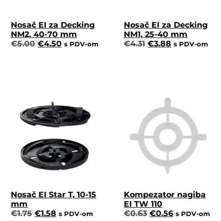
Nosač EI za Decking
Nosač EI za Decking
NM2, 40-70 mm
NM1, 25-40 mm
€
5.00
€
4.50
€
4.31
€
3.88
s PDV-om
s PDV-om
Nosač EI Star T, 10-15
Kompezator nagiba
mm
EI TW 110
€
1.75
€
1.58
€
0.63
€
0.56
s PDV-om
s PDV-om