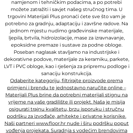
namjenom i tehničkim podacima, a po potrebi
možete zatražiti i savjet našeg stručnog tima. U
trgovini Materijali Plus pronaći ćete sve što vam je
potrebno za gradnju, adaptaciju i završne radove. Na
jednom mjestu nudimo građevinske materijale,
ljepila, brtvila, hidroizolacije, mase za izravnavanje,
epoksidne premaze i sustave za podne obloge.
Poseban naglasak stavljamo na industrijske i
dekorativne podove, materijale za keramiku, parkete,
LVT i PVC obloge, kao i rješenja za pripremu podloge i
sanaciju konstrukcija.
Odaberite kategoriju, filtrirajte proizvode prema
primjeni i brendu te jednostavno naručite online –
Materijali Plus brine da potrebni materijali stignu na
vrijeme na vaše gradilište ili projekt. Naša je misija
osigurati trajnu kvalitetu, brzu isporuku i stručnu
podršku za izvođače, arhitekte i privatne korisnike.
Naši partneri www.floor.hr nude i širu podršku poput
vođenja projekata. Suradnja s vodećim brendovima