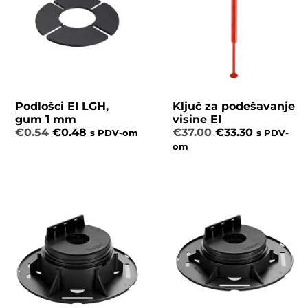
Podlošci EI LGH,
Ključ za podešavanje
gum 1 mm
visine EI
€
0.54
€
0.48
€
37.00
€
33.30
s PDV-om
s PDV-
om