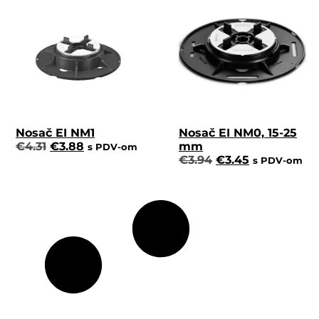
Nosač EI NM1
Nosač EI NM0, 15-25
€
4.31
€
3.88
mm
s PDV-om
€
3.94
€
3.45
s PDV-om