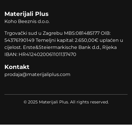
Materijali Plus
Koho Beeznis d.o.o.
Trgovački sud u Zagrebu MBS:081485177 OIB:
54376190149 Temeljni kapital: 2.650,00
€
uplaćen u
cijelost. Erste&Steiermarkische Bank d.d., Rijeka
IBAN: HR4124020061101137470
Kontakt
prodaja@materijaliplus.com
© 2025 Materijali Plus. All rights reserved.