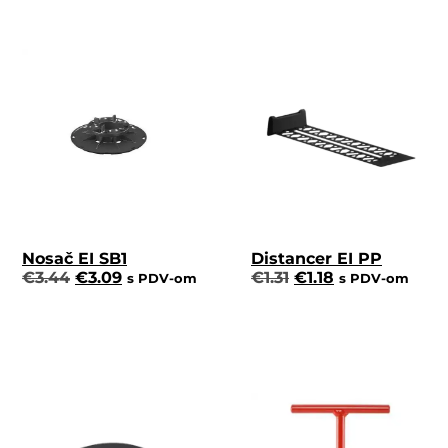
Nosač EI SB1
Distancer EI PP
€
3.44
€
3.09
€
1.31
€
1.18
s PDV-om
s PDV-om