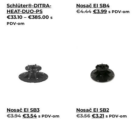
Schlüter®-DITRA-
Nosač EI SB4
HEAT-DUO-PS
€
4.44
€
3.99
s PDV-om
€
33.10
–
€
385.00
s
PDV-om
Nosač EI SB3
Nosač EI SB2
€
3.94
€
3.54
€
3.56
€
3.21
s PDV-om
s PDV-om