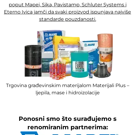
poput Mapei, Sika, Pavistamp, Schluter Systems i
Eterno Ivica jamči da svaki proizvod ispunjava najviše
standarde pouzdanosti.
Trgovina građevinskim materijalom Materijali Plus –
ljepila, mase i hidroizolacije
Ponosni smo što surađujemo s
renomiranim partnerima: