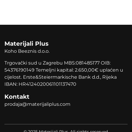
Materijali Plus
Koho Beeznis d.o.o.
Trgovački sud u Zagrebu MBS:081485177 OIB:
54376190149 Temeljni kapital: 2.650,00
€
uplaćen u
cijelost. Erste&Steiermarkische Bank d.d., Rijeka
IBAN: HR4124020061101137470
Kontakt
prodaja@materijaliplus.com
© 2025 Materijali Plus. All rights reserved.