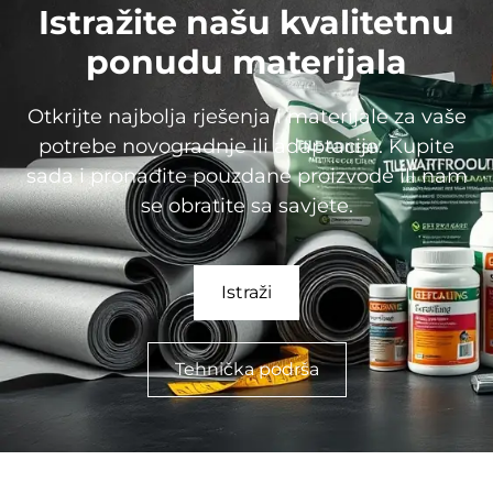
Istražite našu kvalitetnu
ponudu materijala
Otkrijte najbolja rješenja i materijale za vaše
potrebe novogradnje ili adaptacije. Kupite
sada i pronađite pouzdane proizvode ili nam
se obratite sa savjete.
Istraži
Tehnička podrša