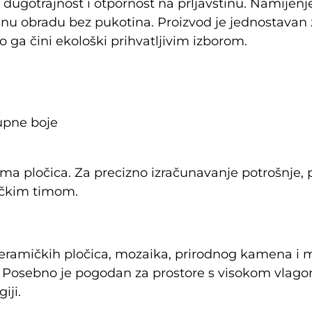
dugotrajnost i otpornost na prljavštinu. Namijenj
nu obradu bez pukotina. Proizvod je jednostavan z
o ga čini ekološki prihvatljivim izborom.
upne boje
ijama pločica. Za precizno izračunavanje potrošnje
ničkim timom.
eramičkih pločica, mozaika, prirodnog kamena i 
. Posebno je pogodan za prostore s visokom vlago
iji.