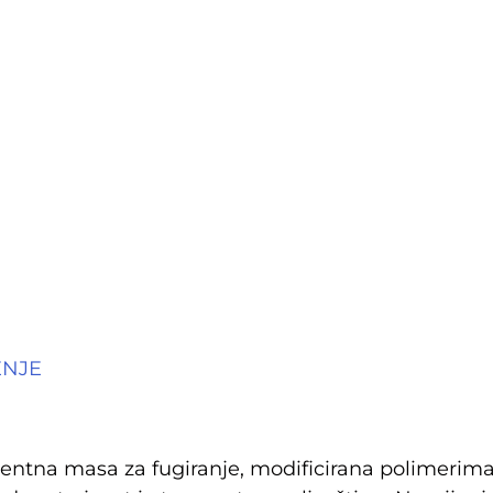
ENJE
ntna masa za fugiranje, modificirana polimeri