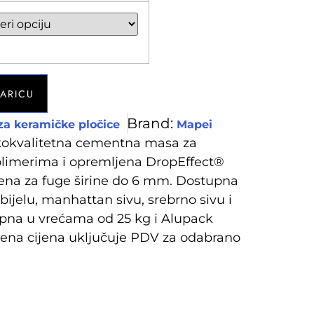
ŠARICU
Brand:
 za keramičke pločice
Mapei
okvalitetna cementna masa za
polimerima i opremljena DropEffect®
ena za fuge širine do 6 mm. Dostupna
 bijelu, manhattan sivu, srebrno sivu i
upna u vrećama od 25 kg i Alupack
žena cijena uključuje PDV za odabrano