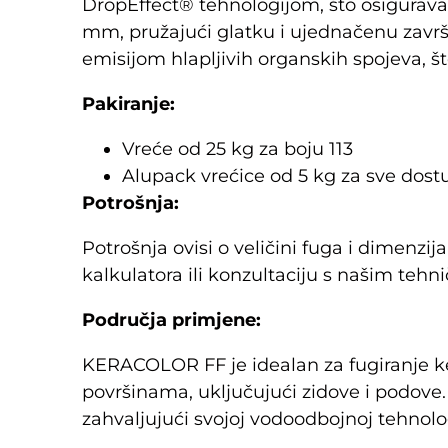
DropEffect® tehnologijom, što osigurava 
mm, pružajući glatku i ujednačenu završ
emisijom hlapljivih organskih spojeva, št
Pakiranje:
Vreće od 25 kg za boju 113
Alupack vrećice od 5 kg za sve dost
Potrošnja:
Potrošnja ovisi o veličini fuga i dimenz
kalkulatora ili konzultaciju s našim teh
Područja primjene:
KERACOLOR FF je idealan za fugiranje k
površinama, uključujući zidove i podove
zahvaljujući svojoj vodoodbojnoj tehnolog