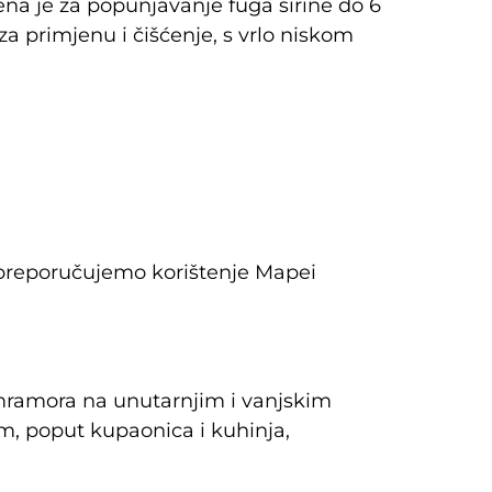
ena je za popunjavanje fuga širine do 6
a primjenu i čišćenje, s vrlo niskom
, preporučujemo korištenje Mapei
mramora na unutarnjim i vanjskim
m, poput kupaonica i kuhinja,