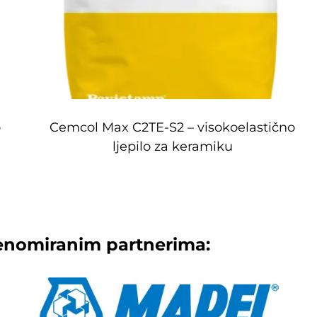
o
Cemcol Max C2TE-S2 – visokoelastično
ljepilo za keramiku
enomiranim partnerima: