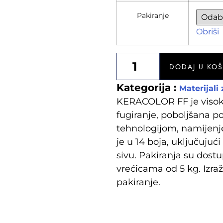
Pakiranje
Obriši
DODAJ U KO
Kategorija :
Materijali
KERACOLOR FF je visok
fugiranje, poboljšana 
tehnologijom, namijenj
je u 14 boja, uključujući
sivu. Pakiranja su dost
vrećicama od 5 kg. Izra
pakiranje.