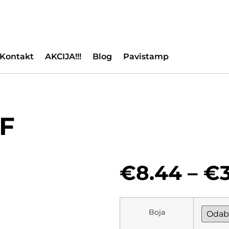
Kontakt
AKCIJA!!!
Blog
Pavistamp
F
€
8.44
–
€
Boja