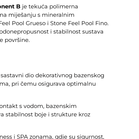
onent B
je tekuća polimerna
a miješanju s mineralnim
l Pool Grueso i Stone Feel Pool Fino.
vodonepropusnost i stabilnost sustava
e površine.
 sastavni dio dekorativnog bazenskog
vima, pri čemu osigurava optimalnu
kontakt s vodom, bazenskim
 stabilnost boje i strukture kroz
ness i SPA zonama, gdje su sigurnost,