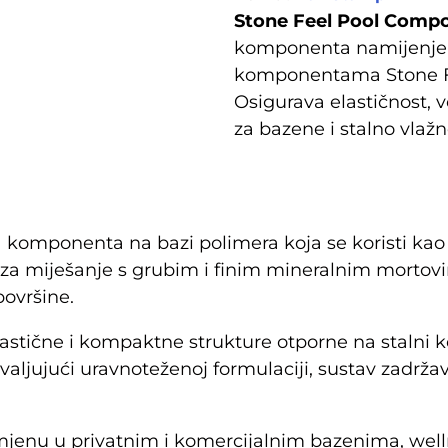
Stone Feel Pool Comp
komponenta namijenjen
komponentama Stone Fee
Osigurava elastičnost, 
za bazene i stalno vlažn
 komponenta na bazi polimera koja se koristi kao
 za miješanje s grubim i finim mineralnim morto
površine.
stične i kompaktne strukture otporne na stalni 
ljujući uravnoteženoj formulaciji, sustav zadržava
imjenu u privatnim i komercijalnim bazenima, well