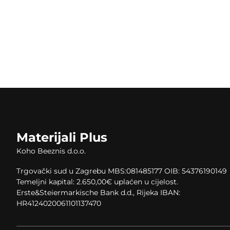
Materijali Plus
Koho Beeznis d.o.o.
Trgovački sud u Zagrebu MBS:081485177 OIB: 54376190149
Temeljni kapital: 2.650,00
€
uplaćen u cijelost.
Erste&Steiermarkische Bank d.d., Rijeka IBAN:
HR4124020061101137470