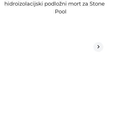
hidroizolacijski podložni mort za Stone Feel
Pool
S