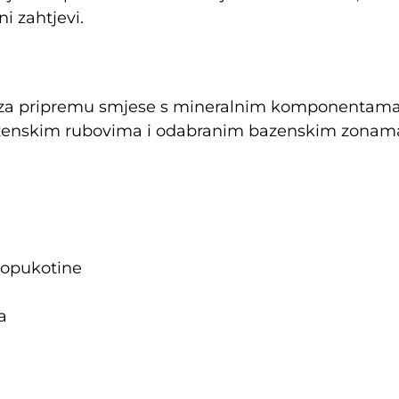
i zahtjevi.
 za pripremu smjese s mineralnim komponentama 
zenskim rubovima i odabranim bazenskim zonama k
ropukotine
a
a