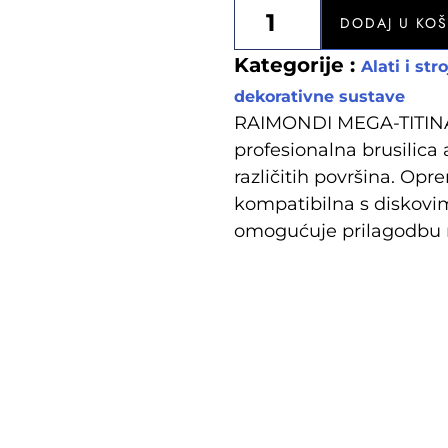
DODAJ U KO
Kategorije :
Alati i str
dekorativne sustave
RAIMONDI MEGA-TITINA
profesionalna brusilica 
različitih površina. O
kompatibilna s diskov
omogućuje prilagodbu ra