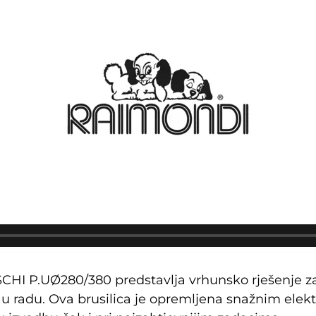
P.UØ280/380 predstavlja vrhunsko rješenje za pr
t u radu. Ova brusilica je opremljena snažnim ele