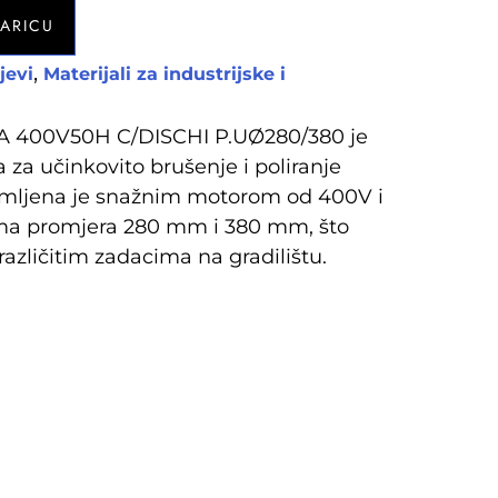
ŠARICU
,
ojevi
Materijali za industrijske i
 400V50H C/DISCHI P.UØ280/380 je
a za učinkovito brušenje i poliranje
premljena je snažnim motorom od 400V i
ima promjera 280 mm i 380 mm, što
zličitim zadacima na gradilištu.