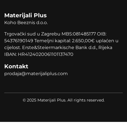
Materijali Plus
Koho Beeznis d.o.o.
Trgovački sud u Zagrebu MBS:081485177 OIB:
54376190149 Temeljni kapital: 2.650,00
€
uplaćen u
cijelost. Erste&Steiermarkische Bank d.d., Rijeka
IBAN: HR4124020061101137470
Kontakt
prodaja@materijaliplus.com
© 2025 Materijali Plus. All rights reserved.