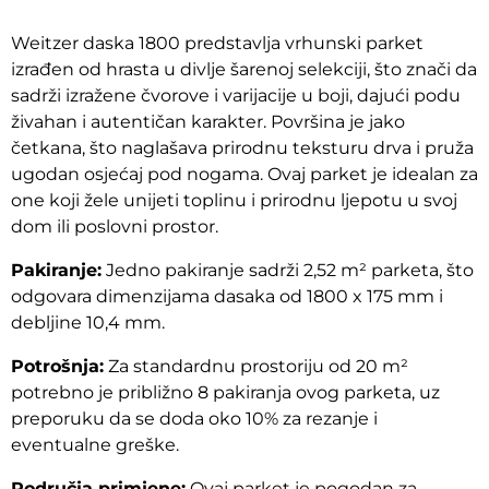
Weitzer daska 1800 predstavlja vrhunski parket
izrađen od hrasta u divlje šarenoj selekciji, što znači da
sadrži izražene čvorove i varijacije u boji, dajući podu
živahan i autentičan karakter. Površina je jako
četkana, što naglašava prirodnu teksturu drva i pruža
ugodan osjećaj pod nogama. Ovaj parket je idealan za
one koji žele unijeti toplinu i prirodnu ljepotu u svoj
dom ili poslovni prostor.
Pakiranje:
Jedno pakiranje sadrži 2,52 m² parketa, što
odgovara dimenzijama dasaka od 1800 x 175 mm i
debljine 10,4 mm.
Potrošnja:
Za standardnu prostoriju od 20 m²
potrebno je približno 8 pakiranja ovog parketa, uz
preporuku da se doda oko 10% za rezanje i
eventualne greške.
Područja primjene:
Ovaj parket je pogodan za