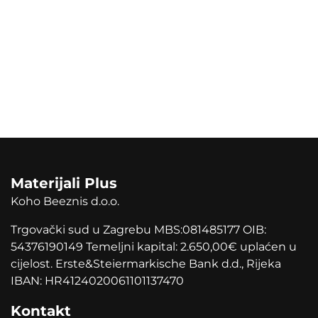
Materijali Plus
Koho Beeznis d.o.o.
Trgovački sud u Zagrebu MBS:081485177 OIB:
54376190149 Temeljni kapital: 2.650,00
€
uplaćen u
cijelost. Erste&Steiermarkische Bank d.d., Rijeka
IBAN: HR4124020061101137470
Kontakt