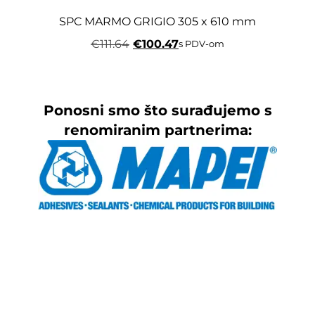
SPC MARMO GRIGIO 305 x 610 mm
€
111.64
€
100.47
s PDV-om
Ponosni smo što surađujemo s
renomiranim partnerima: