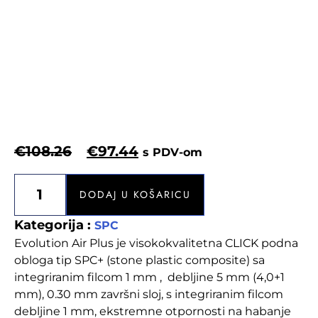
€
108.26
€
97.44
s PDV-om
DODAJ U KOŠARICU
Kategorija :
SPC
Evolution Air Plus je visokokvalitetna CLICK podna
obloga tip SPC+ (stone plastic composite) sa
integriranim filcom 1 mm , debljine 5 mm (4,0+1
mm), 0.30 mm završni sloj, s integriranim filcom
debljine 1 mm, ekstremne otpornosti na habanje