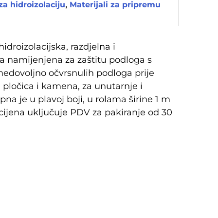
,
za hidroizolaciju
Materijali za pripremu
roizolacijska, razdjelna i
 namijenjena za zaštitu podloga s
 nedovoljno očvrsnulih podloga prije
 pločica i kamena, za unutarnje i
na je u plavoj boji, u rolama širine 1 m
 cijena uključuje PDV za pakiranje od 30