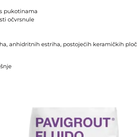
a s pukotinama
sti očvrsnule
, anhidritnih estriha, postojećih keramičkih ploč
ošnje