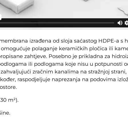
membrana izrađena od sloja saćastog HDPE-a s 
omogućuje polaganje keramičkih pločica ili kame
ropisane zahtjeve. Posebno je prikladna za hidroizo
im podlogama ili podlogama koje nisu u potpunos
ahvaljujući zračnim kanalima na stražnjoj strani,
kođer, raspodjeljuje naprezanja na podovima izlož
ostore.
(30 m²).
ine.