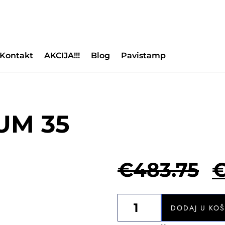
Kontakt
AKCIJA!!!
Blog
Pavistamp
UM 35
€
483.75
DODAJ U KO