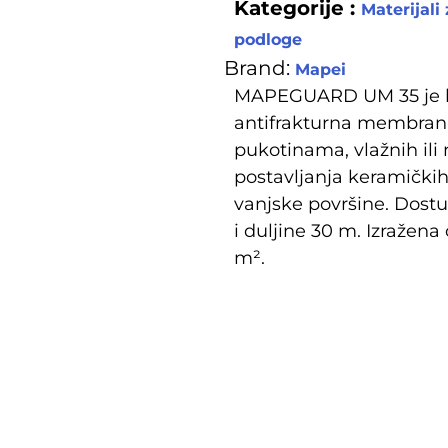
Kategorije :
Materijali 
podloge
Brand:
Mapei
MAPEGUARD UM 35 je hid
antifrakturna membrana
pukotinama, vlažnih ili
postavljanja keramičkih
vanjske površine. Dostup
i duljine 30 m. Izražena
m².