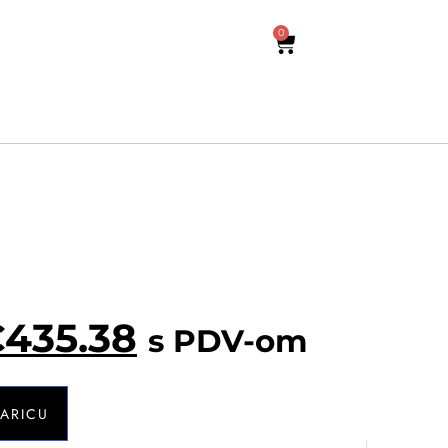
0
€
435.38
s PDV-om
ŠARICU