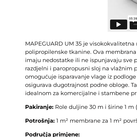
MAPEGUARD UM 35 je visokokvalitetna 
polipropilenske tkanine. Ova membrana 
imaju nedostatke ili ne ispunjavaju sve p
razdjelni i paropropusni sloj na vlažn
omogućuje isparavanje vlage iz podloge z
osigurava dugotrajnost podne obloge. Ta
idealnom za komercijalne i stambene pr
Pakiranje:
Role duljine 30 m i širine 1 m 
Potrošnja:
1 m² membrane za 1 m² površ
Područja primjene: