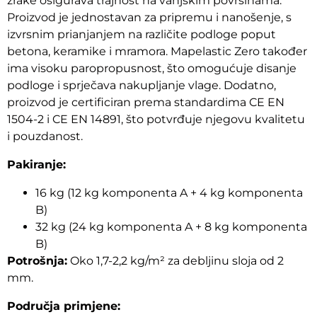
zrake osigurava trajnost na vanjskim površinama.
Proizvod je jednostavan za pripremu i nanošenje, s
izvrsnim prianjanjem na različite podloge poput
betona, keramike i mramora. Mapelastic Zero također
ima visoku paropropusnost, što omogućuje disanje
podloge i sprječava nakupljanje vlage. Dodatno,
proizvod je certificiran prema standardima CE EN
1504-2 i CE EN 14891, što potvrđuje njegovu kvalitetu
i pouzdanost.
Pakiranje:
16 kg (12 kg komponenta A + 4 kg komponenta
B)
32 kg (24 kg komponenta A + 8 kg komponenta
B)
Potrošnja:
Oko 1,7-2,2 kg/m² za debljinu sloja od 2
mm.
Područja primjene: