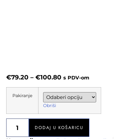
€
79.20
–
€
100.80
s PDV-om
Pakiranje
Obriši
DODAJ U KOŠARICU