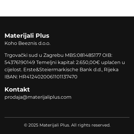
Materijali Plus
Koho Beeznis d.o.o.
Trgovački sud u Zagrebu MBS:081485177 OIB:
54376190149 Temeljni kapital: 2.650,00
€
uplaćen u
cijelost. Erste&Steiermarkische Bank d.d., Rijeka
IBAN: HR4124020061101137470
Kontakt
prodaja@materijaliplus.com
© 2025 Materijali Plus. All rights reserved.