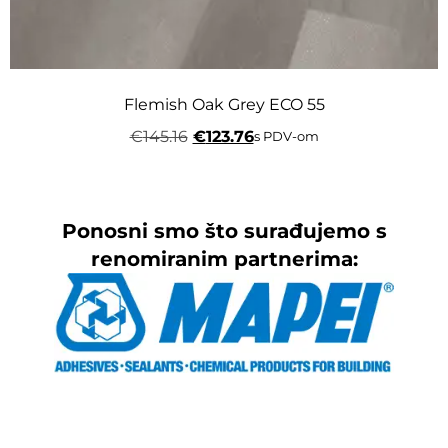
Flemish Oak Grey ECO 55
€
145.16
€
123.76
s PDV-om
Ponosni smo što surađujemo s
renomiranim partnerima: