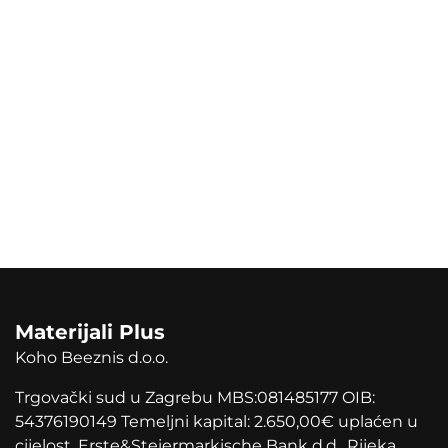
Materijali Plus
Koho Beeznis d.o.o.
Trgovački sud u Zagrebu MBS:081485177 OIB:
54376190149 Temeljni kapital: 2.650,00
€
uplaćen u
cijelost. Erste&Steiermarkische Bank d.d., Rijeka