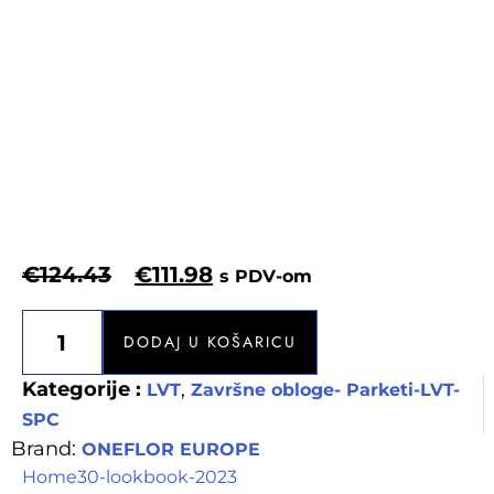
€
124.43
€
111.98
s PDV-om
DODAJ U KOŠARICU
Kategorije :
,
LVT
Završne obloge- Parketi-LVT-
SPC
Brand:
ONEFLOR EUROPE
Home30-lookbook-2023