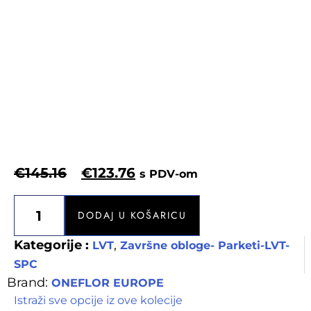
€
145.16
€
123.76
s PDV-om
DODAJ U KOŠARICU
Kategorije :
,
LVT
Završne obloge- Parketi-LVT-
SPC
Brand:
ONEFLOR EUROPE
Istraži sve opcije iz ove kolecije