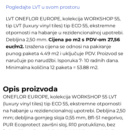
Pogledajte LVT u svom prostoru
LVT ONEFLOR EUROPE, kolekcija WORKSHOP 55,
tip LVT (luxury vinyl tiles) tip ECO 55, ekstremne
otpornosti na habanje u rezidencionalnoj upotrebi.
Debljina 2,50 mm.
Cijena po m2 s PDV-om 27,56
eur/m2.
Izražena cijena se odnosi na pakiranje
punog paketa 4.49 m2 i uključuje PDV. Proizvod se
naručuje po narudžbi. Isporuka 7- 10 radnih dana.
Minimalna količina 12 paketa = 53.88 m2.
Opis proizvoda
ONEFLOR EUROPE, kolekcija WORKSHOP 55 LVT
(luxury vinyl tiles) tip ECO 55, ekstremne otpornosti
na habanje u rezidencionalnoj upotrebi. Debljina 2,50
mm; debljina gornjeg sloja 0,55 mm, Bfl-S1 negorivo,
PUR Ecoprotect završni sloj, R10 protuklizno, bez