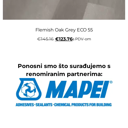
Flemish Oak Grey ECO 55
€
145.16
€
123.76
s PDV-om
Ponosni smo što surađujemo s
renomiranim partnerima: