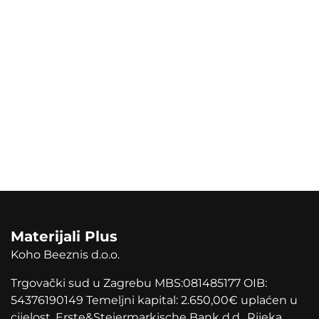
Materijali Plus
Koho Beeznis d.o.o.
Trgovački sud u Zagrebu MBS:081485177 OIB:
54376190149 Temeljni kapital: 2.650,00
€
uplaćen u
cijelost. Erste&Steiermarkische Bank d.d., Rijeka